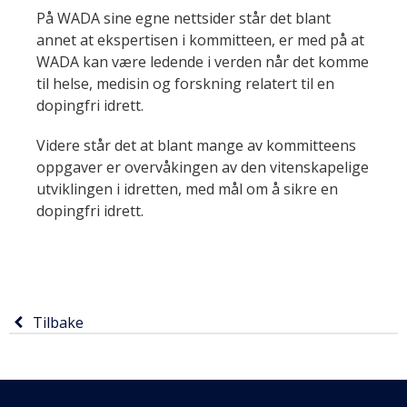
På WADA sine egne nettsider står det blant
annet at ekspertisen i kommitteen, er med på at
WADA kan være ledende i verden når det komme
til helse, medisin og forskning relatert til en
dopingfri idrett.
Videre står det at blant mange av kommitteens
oppgaver er overvåkingen av den vitenskapelige
utviklingen i idretten, med mål om å sikre en
dopingfri idrett.
Tilbake
Tilbake
til
forrige
Ytterligare
side