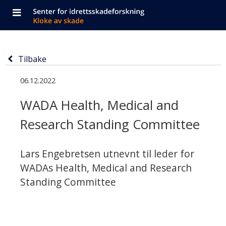
Navigasjonen
Senter
Gå
Knapp
Forside
besto
for
til
for
hovedinnhold
av
idrettsskadeforskning
å
Tilbake
Informasjon
Hovedinnhold
Tilbake
mobilmeny,
bytte
til
om
på
06.12.2022
hovedside
forrige
navigasjon
en
siden
side
og
WADA Health, Medical and
nyhet
byte
Research Standing Committee
med
tittelen
av
Introduksjon
Lars Engebretsen utnevnt til leder for
WADA
språk
WADAs Health, Medical and Research
Health,
Standing Committee
Medical
and
Research