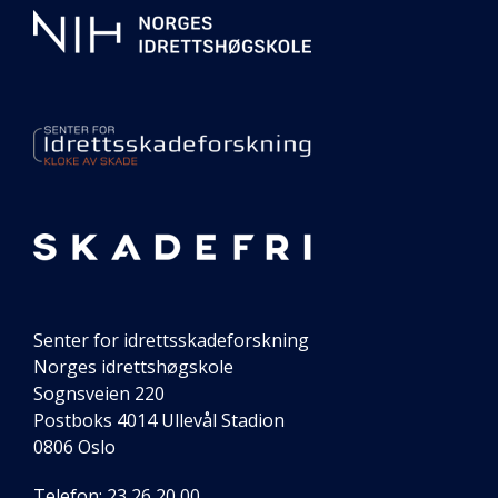
informasjon
om
senteret
vårt
Senter for idrettsskadeforskning
Norges idrettshøgskole
Sognsveien 220
Postboks 4014 Ullevål Stadion
0806 Oslo
Telefon: 23 26 20 00