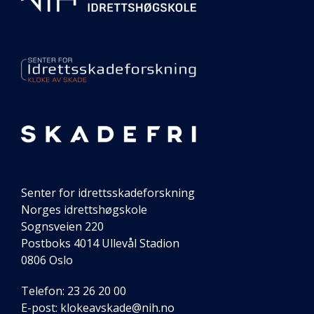
om
senteret
vårt
Senter for idrettsskadeforskning
Norges idrettshøgskole
Sognsveien 220
Postboks 4014 Ullevål Stadion
0806 Oslo
Telefon: 23 26 20 00
E-post:
klokeavskade@nih.no