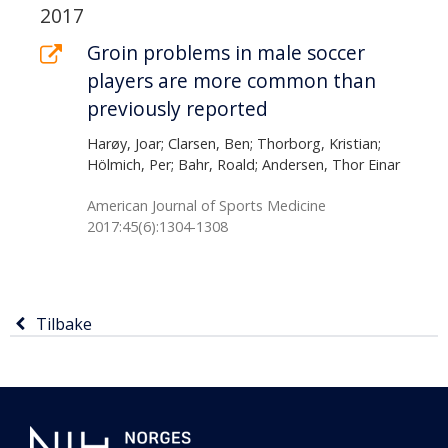
2017
Groin problems in male soccer
players are more common than
previously reported
Harøy, Joar; Clarsen, Ben; Thorborg, Kristian;
Hölmich, Per; Bahr, Roald; Andersen, Thor Einar
American Journal of Sports Medicine
2017:45(6):1304-1308
Tilbake
Tilbake
til
forrige
Ytterligare
side
informasjon