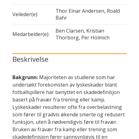
rapportert'
Thor Einar Andersen, Roald
Veileder(e):
Bahr
Ben Clarsen, Kristian
Medarbeider(e):
Thorborg, Per Hölmich
Beskrivelse
Bakgrunn:
Majoriteten av studiene som har
undersøkt forekomsten av lyskeskader blant
fotballspillere har benyttet en skadedefinisjon
basert på fravær fra trening eller kamp.
Lyskeskader resulterer ofte fra overbelastning
som fører til gradvis økende smerte og redusert
funksjon, uten å nødvendigvis føre til fravær.
Bruken av fravær fra kamp eller trening som
skadedefinisjon fører sannsynligvis til en