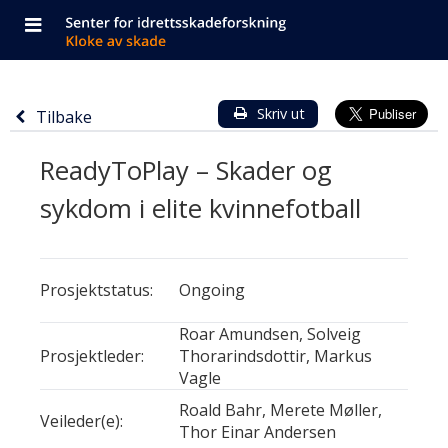
Navigasjonen
Senter
Gå
Knapp
Forside
besto
for
til
for
hovedinnhold
av
idrettsskadeforskning
å
Tilbake
Informasjon
Hovedinnhold
Skriv ut
Tilbake
mobilmeny,
bytte
til
om
på
hovedside
ReadyToPlay – Skader og
forrige
navigasjon
prosjekttittel
siden
side
og
sykdom i elite kvinnefotball
'ReadyToPlay
byte
–
Detaljer
Detaljer
Skader
av
Prosjektstatus:
om
om
Ongoing
og
prosjektet
prosjektet
språk
- kategori
- verdi
Roar Amundsen, Solveig
sykdom
Prosjektleder:
Thorarindsdottir, Markus
i
Vagle
elite
Roald Bahr, Merete Møller,
Veileder(e):
Thor Einar Andersen
kvinnefotball'